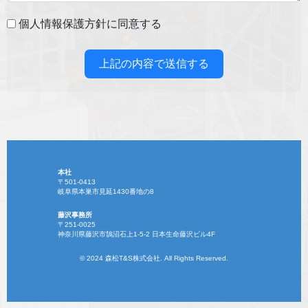
個人情報保護方針に同意する
上記の内容で送信する
本社
〒501-0413
岐阜県本巣市見延1430番地の8
藤沢事務所
〒251-0025
神奈川県藤沢市鵠沼石上1-5-2 日本生命藤沢ビル4F
© 2024 森松T&S株式会社. All Rights Reserved.